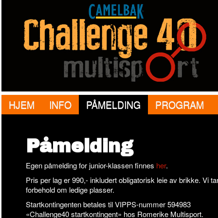
HJEM
INFO
PÅMELDING
PROGRAM
Påmelding
Egen påmelding for junior-klassen finnes
her
.
Pris per lag er 990,- inkludert obligatorisk leie av brikke. Vi ta
forbehold om ledige plasser.
Startkontingenten betales til VIPPS-nummer 594983
«Challenge40 startkontingent» hos Romerike Multisport.